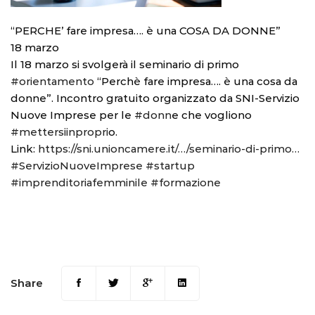
“PERCHE’ fare impresa…. è una COSA DA DONNE”
18 marzo
Il 18 marzo si svolgerà il seminario di primo
#orientamento
“Perchè fare impresa…. è una cosa da
donne”. Incontro gratuito organizzato da SNI-Servizio
Nuove Imprese per le
#donn
e che vogliono
#mettersiinpropri
o.
Link:
https://sni.unioncamere.it/…/seminario-di-primo…
#ServizioNuoveImprese
#startup
#imprenditoriafemminile
#formazione
Share