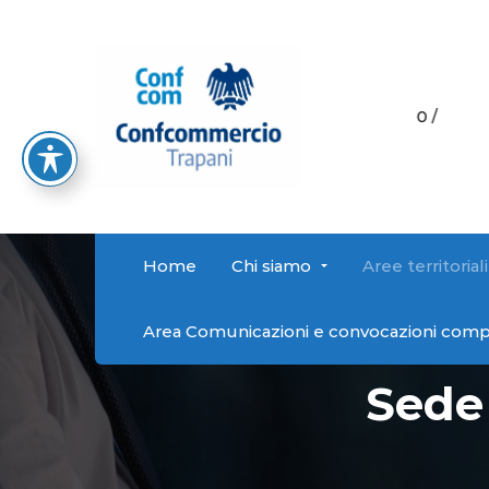
Orari di ricevimento
C
Lunedì-Venerdì: 9:00 - 13:00 /
@libero.it
09
16:00 - 19:00
Home
Chi siamo
Aree territoriali
Area Comunicazioni e convocazioni comp
Sede