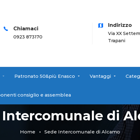
Indirizzo
hiamaci
Via XX Settembre, 17 -
23 873170
Trapani
Patronato 50&più Enasco
Vantaggi
Categ
onenti consiglio e assemblea
 Intercomunale di A
Home
Sede Intercomunale di Alcamo