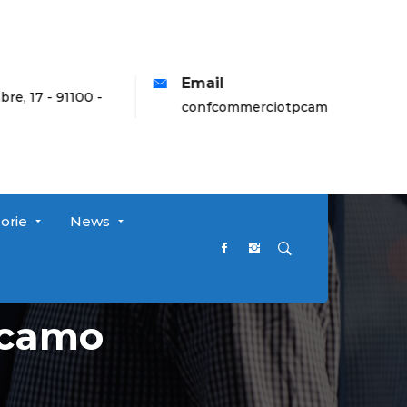
Email
 91100 -
confcommerciotpcampo@libero.it
orie
News
lcamo