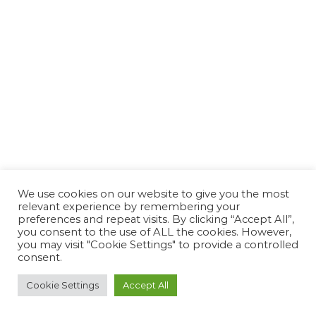
We use cookies on our website to give you the most
relevant experience by remembering your
preferences and repeat visits. By clicking “Accept All”,
you consent to the use of ALL the cookies. However,
you may visit "Cookie Settings" to provide a controlled
consent.
Copyright © 2022 Confcommercio Trapani by
Cookie Settings
Accept All
tfnhub.it