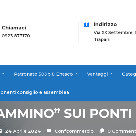
Indirizzo
hiamaci
Via XX Settembre, 17 -
23 873170
Trapani
Patronato 50&più Enasco
Vantaggi
Categ
onenti consiglio e assemblea
 CAMMINO” SUI PONTI
24 Aprile 2024
Confcommercio
0 Comment