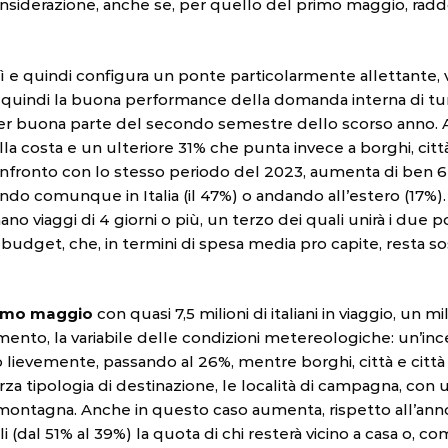
onsiderazione, anche se, per quello del primo maggio, rad
 e quindi configura un ponte particolarmente allettante, vedr
 quindi la buona performance della domanda interna di tu
a per buona parte del secondo semestre dello scorso anno. 
lla costa e un ulteriore 31% che punta invece a borghi, città 
nfronto con lo stesso periodo del 2023, aumenta di ben 6 p
stando comunque in Italia (il 47%) o andando all’estero (1
no viaggi di 4 giorni o più, un terzo dei quali unirà i due p
i budget, che, in termini di spesa media pro capite, resta 
rimo maggio
con quasi 7,5 milioni di italiani in viaggio, un 
mento, la variabile delle condizioni metereologiche: un’ince
o lievemente, passando al 26%, mentre borghi, città e cit
erza tipologia di destinazione, le località di campagna, co
a montagna. Anche in questo caso aumenta, rispetto all’anno 
uali (dal 51% al 39%) la quota di chi resterà vicino a casa o