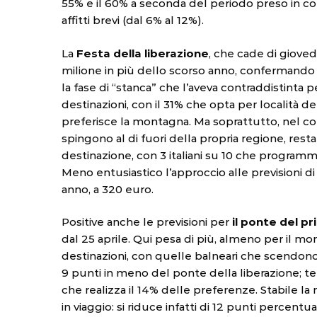
55% e il 60% a seconda del periodo preso in c
affitti brevi (dal 6% al 12%).
La
Festa della liberazione
, che cade di giovedì
milione in più dello scorso anno, confermando
la fase di “stanca” che l’aveva contraddistint
destinazioni, con il 31% che opta per località de
preferisce la montagna. Ma soprattutto, nel co
spingono al di fuori della propria regione, re
destinazione, con 3 italiani su 10 che programma
Meno entusiastico l’approccio alle previsioni d
anno, a 320 euro.
Positive anche le previsioni per
il ponte del p
dal 25 aprile. Qui pesa di più, almeno per il mo
destinazioni, con quelle balneari che scendon
9 punti in meno del ponte della liberazione; t
che realizza il 14% delle preferenze. Stabile l
in viaggio: si riduce infatti di 12 punti percent