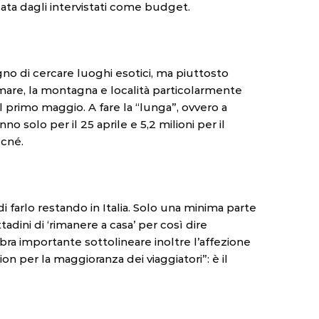
zzata dagli intervistati come budget.
ogno di cercare luoghi esotici, ma piuttosto
l mare, la montagna e località particolarmente
d il primo maggio. A fare la “lunga”, ovvero a
no solo per il 25 aprile e 5,2 milioni per il
ecné.
 farlo restando in Italia. Solo una minima parte
dini di ‘rimanere a casa’ per così dire
a importante sottolineare inoltre l’affezione
ion per la maggioranza dei viaggiatori”: è il