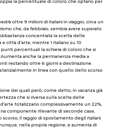
doppia la percentuale di coloro che optano per
à oltre 9 milioni di italiani in viaggio, circa un
rismo che, da febbraio, sembra avere superato
Abbastanza concentrata la scelta delle
e città d’arte, mentre 1 italiano su 10
unti percentuali la schiera di coloro che si
7%). Aumenta anche la permanenza media a
onti restando oltre 6 giorni a destinazione.
sostanzialmente in linea con quello dello scorso
milione dei quali però, come detto, in vacanza già
rtezza che si riversa sulla scelta delle
tà d’arte totalizzano complessivamente un 22%,
n una componente rilevante di seconde case,
scorso, il raggio di spostamento degli italiani
, comunque, nella propria regione, e aumenta di