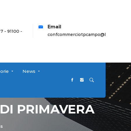
Email
 91100 -
confcommerciotpcampo@libero.it
orie
News
 DI PRIMAVERA
s