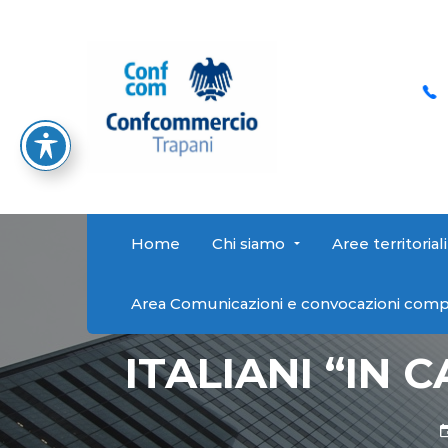
Orari di ricevimento
C
Lunedì-Venerdì: 9:00 - 13:00 /
@libero.it
09
16:00 - 19:00
Home
Chi siamo
Aree territoriali
Area Comunicazioni e convocazioni comp
ITALIANI “IN