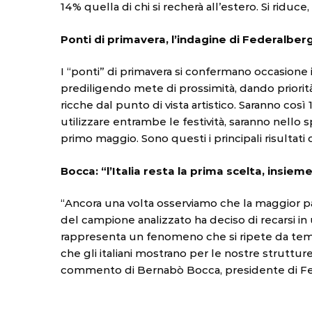
14% quella di chi si recherà all’estero. Si ridu
Ponti di primavera, l’indagine di Federalber
I “ponti” di primavera si confermano occasione i
prediligendo mete di prossimità, dando priorità 
ricche dal punto di vista artistico. Saranno così 1
utilizzare entrambe le festività, saranno nello spe
primo maggio. Sono questi i principali risultat
Bocca: “l’Italia resta la prima scelta, insiem
“Ancora una volta osserviamo che la maggior par
del campione analizzato ha deciso di recarsi in 
rappresenta un fenomeno che si ripete da tempo
che gli italiani mostrano per le nostre strutture
commento di Bernabò Bocca, presidente di Fe