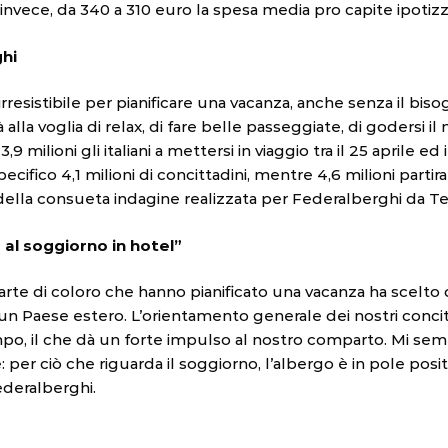
ce, invece, da 340 a 310 euro la spesa media pro capite ipoti
ghi
rresistibile per pianificare una vacanza, anche senza il bis
alla voglia di relax, di fare belle passeggiate, di godersi i
3,9 milioni gli italiani a mettersi in viaggio tra il 25 aprile e
cifico 4,1 milioni di concittadini, mentre 4,6 milioni partiran
i della consueta indagine realizzata per Federalberghi da T
e al soggiorno in hotel”
te di coloro che hanno pianificato una vacanza ha scelto di
un Paese estero. L’orientamento generale dei nostri concitta
, il che dà un forte impulso al nostro comparto. Mi sembr
: per ciò che riguarda il soggiorno, l’albergo è in pole posit
deralberghi.