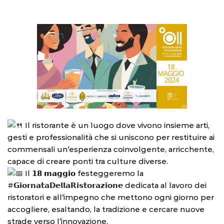
Il ristorante è un luogo dove vivono insieme arti,
gesti e professionalità che si uniscono per restituire ai
commensali un’esperienza coinvolgente, arricchente,
capace di creare ponti tra culture diverse.
Il 𝟭𝟴 𝗺𝗮𝗴𝗴𝗶𝗼 festeggeremo la
#𝗚𝗶𝗼𝗿𝗻𝗮𝘁𝗮𝗗𝗲𝗹𝗹𝗮𝗥𝗶𝘀𝘁𝗼𝗿𝗮𝘇𝗶𝗼𝗻𝗲
dedicata al lavoro dei
ristoratori e all’impegno che mettono ogni giorno per
accogliere, esaltando, la tradizione e cercare nuove
strade verso l’innovazione.