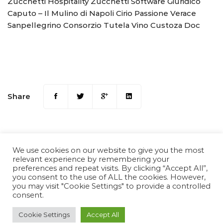
Zucchetti Hospitality
Zucchetti Software Giuridico
Caputo – Il Mulino di Napoli
Cirio Passione Verace
Sanpellegrino
Consorzio Tutela Vino Custoza Doc
Share
We use cookies on our website to give you the most
relevant experience by remembering your
preferences and repeat visits. By clicking “Accept All”,
you consent to the use of ALL the cookies. However,
you may visit "Cookie Settings" to provide a controlled
consent.
Copyright © 2022 Confcommercio Trapani by
Cookie Settings
Accept All