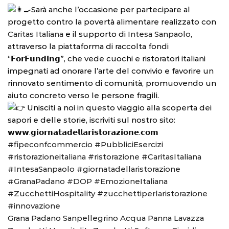
Sarà anche l’occasione per partecipare al
progetto contro la povertà alimentare realizzato con
Caritas Italiana
e il supporto di
Intesa Sanpaolo
,
attraverso la piattaforma di raccolta fondi
“𝗙𝗼𝗿𝗙𝘂𝗻𝗱𝗶𝗻𝗴”, che vede cuochi e ristoratori italiani
impegnati ad onorare l’arte del convivio e favorire un
rinnovato sentimento di comunità, promuovendo un
aiuto concreto verso le persone fragili.
Unisciti a noi in questo viaggio alla scoperta dei
sapori e delle storie, iscriviti sul nostro sito:
𝘄𝘄𝘄.𝗴𝗶𝗼𝗿𝗻𝗮𝘁𝗮𝗱𝗲𝗹𝗹𝗮𝗿𝗶𝘀𝘁𝗼𝗿𝗮𝘇𝗶𝗼𝗻𝗲.𝗰𝗼𝗺
#fipeconfcommercio
#PubbliciEsercizi
#ristorazioneitaliana
#ristorazione
#CaritasItaliana
#IntesaSanpaolo
#giornatadellaristorazione
#GranaPadano
#DOP
#EmozioneItaliana
#ZucchettiHospitality
#zucchettiperlaristorazione
#innovazione
Grana Padano
Sanpellegrino
Acqua Panna
Lavazza