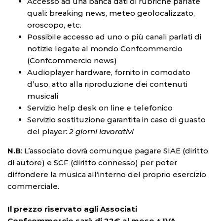
Accesso ad una banca dati di rubriche parlate
quali: breaking news, meteo geolocalizzato,
oroscopo, etc.
Possibile accesso ad uno o più canali parlati di
notizie legate al mondo Confcommercio
(Confcommercio news)
Audioplayer hardware, fornito in comodato
d’uso, atto alla riproduzione dei contenuti
musicali
Servizio help desk on line e telefonico
Servizio sostituzione garantita in caso di guasto
del player:
2 giorni lavorativi
N.B
: L’associato dovrà comunque pagare SIAE (diritto
di autore) e SCF (diritto connesso) per poter
diffondere la musica all’interno del proprio esercizio
commerciale.
Il prezzo riservato agli Associati
Confcommercio sarà di 22€ al mese + IVA
.